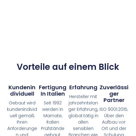
Vorteile auf einem Blick
Kundenin
Fertigung
Erfahrung
Zuverlässi
Dividuell
In Italien
Ger
Hersteller mit
Partner
Gebaut wird
Seit 1992
jahrzehntelan
kundenindivid
werden in
ger Erfahrung,
ISO 9001:2015;
uell gemäß
Marnate,
global tätig in
Über den
Ihren
Italien
allen
Aufbau vor
Anforderunge
Prüfstände
sensiblen
Ort und der
n und
gebaut.
Branchen wie
Schulung