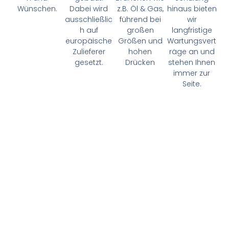
Wünschen.
Dabei wird
z.B. Öl & Gas,
hinaus bieten
ausschließlic
führend bei
wir
h auf
großen
langfristige
europäische
Größen und
Wartungsvert
Zulieferer
hohen
räge an und
gesetzt.
Drücken
stehen Ihnen
immer zur
Seite.