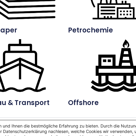
Paper
Petrochemie
au & Transport
Offshore
 und Ihnen die bestmögliche Erfahrung zu bieten. Durch die Nutzu
er Datenschutzerklärung nachlesen, welche Cookies wir verwenden, 
026 RDK Industrievertretungen | Präsentiert von
Astra-Wo