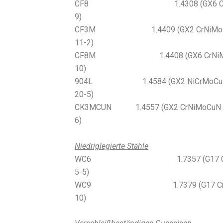
CF8 1.4308 (GX6 CrNi
9)
CF3M 1.4409 (GX2 CrNiMo 
11-2)
CF8M 1.4408 (GX6 CrNiMo
10)
904L 1.4584 (GX2 NiCrMoCu 
20-5)
CK3MCUN 1.4557 (GX2 CrNiMoCuN 2
6)
Niedriglegierte Stähle
WC6 1.7357 (G17 C
5-5)
WC9 1.7379 (G17 CrM
10)