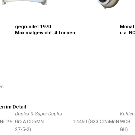
gegründet 1970
Monatl
Maximalgewicht: 4 Tonnen
u.a. N
en
en im Detail
Duplex & Super-Duplex
Kohlen
19-
Gr.3A CD6MN 1.4460 (GX3 CrNiMoN
WC
27-5-2)
GH)