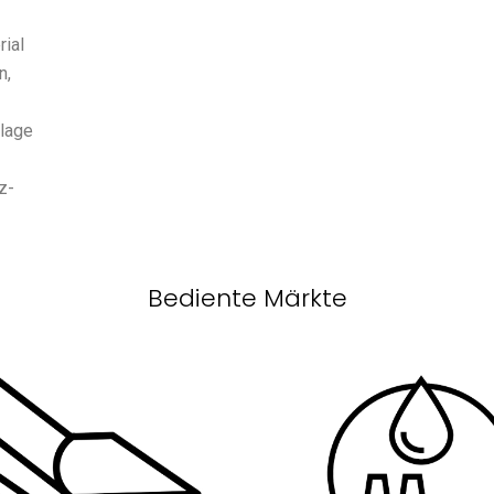
ial
n,
nlage
z-
Bediente Märkte