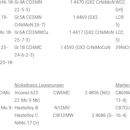
 18-
Gr.4A CD3MN 1.4470 (GX2 CrNiMoN
WC
22-5-3)
GH)
19-
Gr.5A CE3MN 1.4469 (GX2
LC
CrNiMoN 26-7)
5)
 18-
Gr.6A CD3MWCu 1.4417 (GX2 CrNiMoN
LC
25-7-3)
5)
25-
Gr.1B CD4MC 1.4593 (GX3 CrNiMoCuN
39NiC
24-6-2-3)
0-18-
Nickelbasis Legierungen
Marten
rMo
Inconel 625 CW6MC 2.4856 (NiCr
CA6
22 Mo 9 Nb)
13-4)
o 9-
Hastelloy B N12MV
CB7
Hastelloy C CW12MW 2.4686 (G-
16-4)
NiMo 17 Cr)