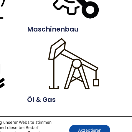
Maschinenbau
Öl & Gas
ng unserer Website stimmen
und diese bei Bedarf
rdPress-Theme
Akzeptieren