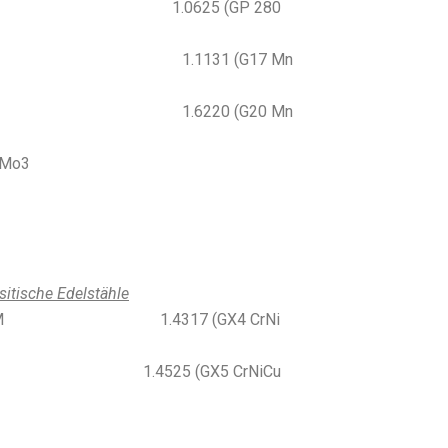
C 1.0625 (GP 280
B 1.1131 (G17 Mn
C 1.6220 (G20 Mn
rMo3
sitische Edelstähle
NM 1.4317 (GX4 CrNi
CU 1.4525 (GX5 CrNiCu